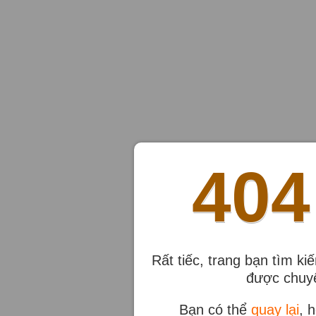
404
Rất tiếc, trang bạn tìm ki
được chuyể
Bạn có thể
quay lại
, 