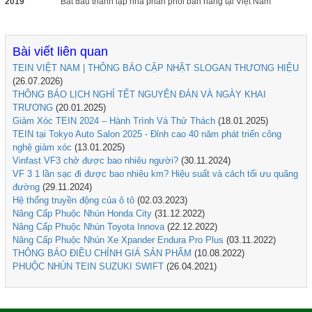
2019
Bắt đầu thành lập nhà phân phối bán hàng tại Việt Nam
Bài viết liên quan
TEIN VIỆT NAM | THÔNG BÁO CẬP NHẬT SLOGAN THƯƠNG HIỆU
(26.07.2026)
THÔNG BÁO LỊCH NGHỈ TẾT NGUYÊN ĐÁN VÀ NGÀY KHAI
TRƯƠNG
(20.01.2025)
Giảm Xóc TEIN 2024 – Hành Trình Và Thử Thách
(18.01.2025)
TEIN tại Tokyo Auto Salon 2025 - Đỉnh cao 40 năm phát triển công
nghệ giảm xóc
(13.01.2025)
Vinfast VF3 chở được bao nhiêu người?
(30.11.2024)
VF 3 1 lần sạc đi được bao nhiêu km? Hiệu suất và cách tối ưu quãng
đường
(29.11.2024)
Hệ thống truyền động của ô tô
(02.03.2023)
Nâng Cấp Phuộc Nhún Honda City
(31.12.2022)
Nâng Cấp Phuộc Nhún Toyota Innova
(22.12.2022)
Nâng Cấp Phuộc Nhún Xe Xpander Endura Pro Plus
(03.11.2022)
THÔNG BÁO ĐIỀU CHỈNH GIÁ SẢN PHẨM
(10.08.2022)
PHUỘC NHÚN TEIN SUZUKI SWIFT
(26.04.2021)