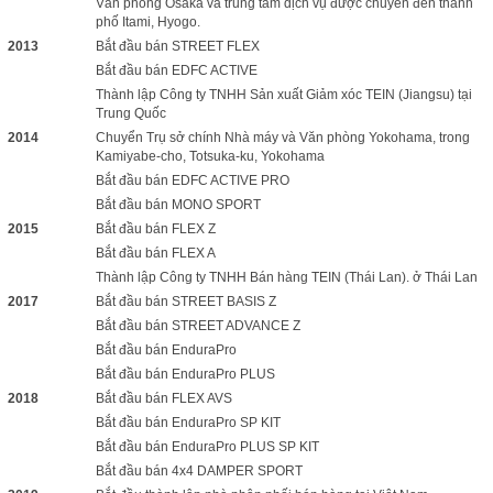
Văn phòng Osaka và trung tâm dịch vụ được chuyển đến thành
phố Itami, Hyogo.
2013
Bắt đầu bán STREET FLEX
Bắt đầu bán EDFC ACTIVE
Thành lập Công ty TNHH Sản xuất Giảm xóc TEIN (Jiangsu) tại
Trung Quốc
2014
Chuyển Trụ sở chính Nhà máy và Văn phòng Yokohama, trong
Kamiyabe-cho, Totsuka-ku, Yokohama
Bắt đầu bán EDFC ACTIVE PRO
Bắt đầu bán MONO SPORT
2015
Bắt đầu bán FLEX Z
Bắt đầu bán FLEX A
Thành lập Công ty TNHH Bán hàng TEIN (Thái Lan).
ở Thái Lan
2017
Bắt đầu bán STREET BASIS Z
Bắt đầu bán STREET ADVANCE Z
Bắt đầu bán EnduraPro
Bắt đầu bán EnduraPro PLUS
2018
Bắt đầu bán FLEX AVS
Bắt đầu bán EnduraPro SP KIT
Bắt đầu bán EnduraPro PLUS SP KIT
Bắt đầu bán 4x4 DAMPER SPORT