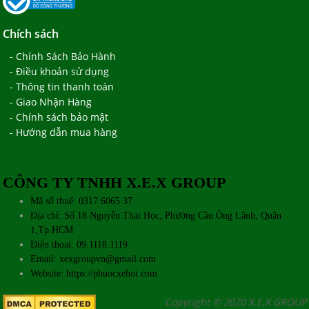
Chích sách
- Chính Sách Bảo Hành
- Điều khoản sử dụng
- Thông tin thanh toán
- Giao Nhận Hàng
- Chính sách bảo mật
- Hướng dẫn mua hàng
CÔNG TY TNHH X.E.X GROUP
Mã số thuế: 0317 6065 37
Địa chỉ: Số 18 Nguyễn Thái Học, Phường Cầu Ông Lãnh, Quận
1,Tp.HCM
Điện thoại: 09.1118.1119
Email: xexgroupvn@gmail.com
Website:
https://phuocxehoi.com
Copyright © 2020 X.E.X GROUP