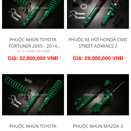
PHUỘC NHÚN TOYOTA
PHUỘC XE HƠI HONDA CIVIC
FORTUNER 2005 - 2014
STREET ADVANCE Z
DAMPER SPORT
Giá: 32,800,000 VNĐ
Giá: 29,000,000 VNĐ
PHUỘC NHÚN TOYOTA
PHUỘC NHÚN MAZDA 3