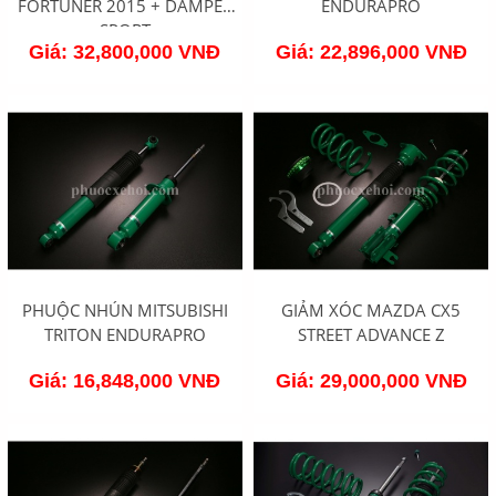
FORTUNER 2015 + DAMPER
ENDURAPRO
SPORT
Giá: 32,800,000 VNĐ
Giá: 22,896,000 VNĐ
PHUỘC NHÚN MITSUBISHI
GIẢM XÓC MAZDA CX5
TRITON ENDURAPRO
STREET ADVANCE Z
Giá: 16,848,000 VNĐ
Giá: 29,000,000 VNĐ