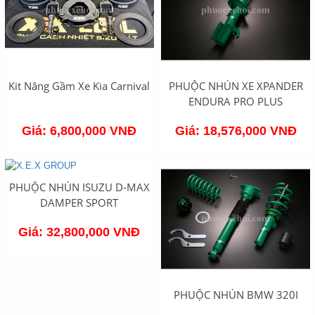
Kit Nâng Gầm Xe Kia Carnival
PHUỘC NHÚN XE XPANDER
ENDURA PRO PLUS
Giá: 6,800,000 VNĐ
Giá: 18,576,000 VNĐ
PHUỘC NHÚN ISUZU D-MAX
DAMPER SPORT
Giá: 32,800,000 VNĐ
PHUỘC NHÚN BMW 320I