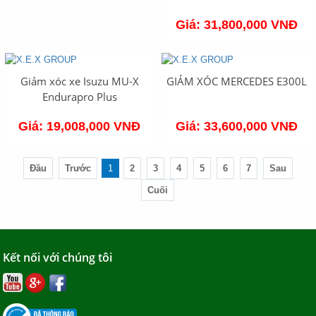
Giá: 31,800,000 VNĐ
Giảm xóc xe Isuzu MU-X
GIẢM XÓC MERCEDES E300L
Endurapro Plus
Giá: 19,008,000 VNĐ
Giá: 33,600,000 VNĐ
Đầu
Trước
1
2
3
4
5
6
7
Sau
Cuối
Kết nối với chúng tôi