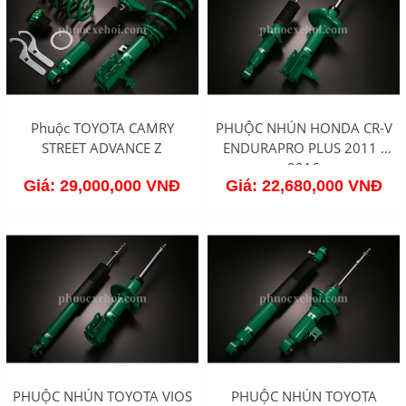
Phuộc TOYOTA CAMRY
PHUỘC NHÚN HONDA CR-V
STREET ADVANCE Z
ENDURAPRO PLUS 2011 -
2016
Giá: 29,000,000 VNĐ
Giá: 22,680,000 VNĐ
PHUỘC NHÚN TOYOTA VIOS
PHUỘC NHÚN TOYOTA