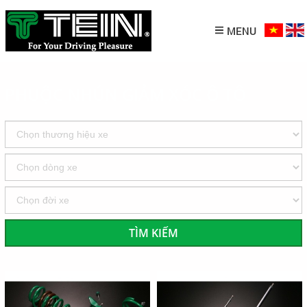
MENU
PHUỘC NHÚN GIẢM XÓC Ô TÔ
TÌM KIẾM